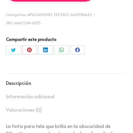
LA
OSCURIDAD
Categorías:
APLICACIONES TEXTILES
,
MATERIALES
cantidad
SKU:
MA1CON-0075
Compartir este producto
Compartir
Compartir
Compartir
Compartir
Compartir
con
con
con
con
con
Twitter
Pinterest
LinkedIn
WhatsApp
Facebook
Descripción
Información adicional
Valoraciones (0)
La tinta para tela que brilla en la obscuridad de