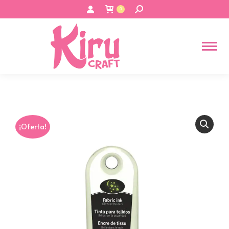
Buscar:
0
¡Oferta!