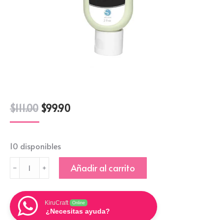
$
111.00
$
99.90
10 disponibles
TINTA
Añadir al carrito
TEXTIL
CAMEO
BRILLA
KiruCraft
Online
EN
¿Necesitas ayuda?