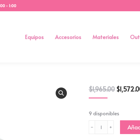
:00 - 1:00
Equipos
Accesorios
Materiales
Out
$
1,965.00
$
1,572.0
9 disponibles
MATRIZ
Añadi
MC-
COR