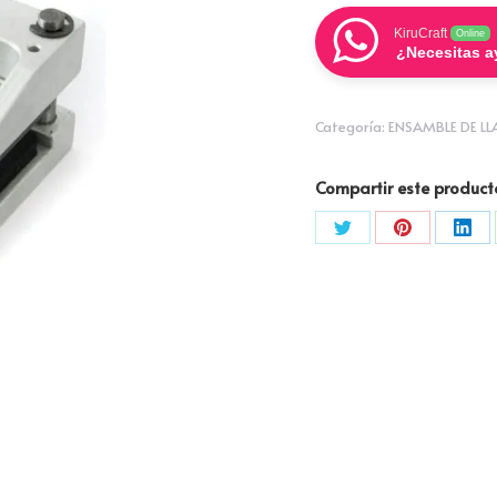
(CORAZON)
KiruCraft
Online
cantidad
¿Necesitas 
Categoría:
ENSAMBLE DE L
Compartir este product
Compartir
Compartir
Com
con
con
con
Twitter
Pinterest
Link