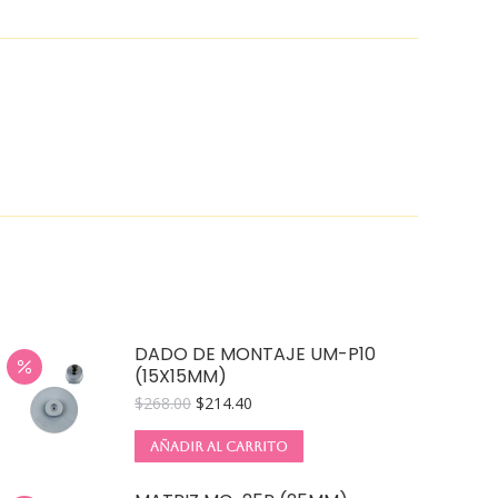
DADO DE MONTAJE UM-P10
(15X15MM)
$
268.00
$
214.40
AÑADIR AL CARRITO