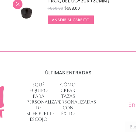
TROQUEL UC-30R (30MM)
$
860.00
$
688.00
AÑADIR AL CARRITO
ÚLTIMAS ENTRADAS
¿Qué
Cómo
equipo
crear
para
tazas
personalizar
personalizadas
En
de
con
Silhouette
éxito
escojo