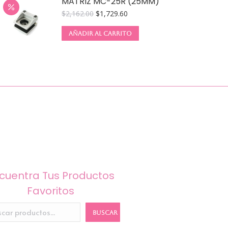
MATRIZ MC-25R (25MM)
$
2,162.00
$
1,729.60
AÑADIR AL CARRITO
cuentra Tus Productos
Favoritos
BUSCAR