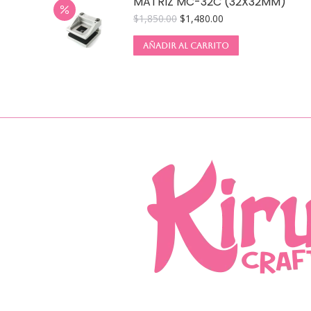
MATRIZ MC-32C (32X32MM)
$
1,850.00
$
1,480.00
AÑADIR AL CARRITO