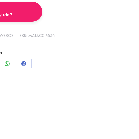
ayuda?
LAVEROS
SKU:
MA1ACC-4534
o
partir
Compartir
Compartir
con
con
edIn
WhatsApp
Facebook